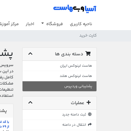
ناحیه کاربری
فروشگاه
اخبار
مرکز آموز
کارت خرید
پشت
دسته بندی ها
سرویس پ
هاست لینوکس ایران
در این س
هاست لینوکس هلند
کامل رف
پشتیبانی وردپرس
تنظیمات
استفاده 
عملیات
پشتی
ثبت دامنه جدید
انتقال در دامنه
از ۲۹ درصد سود ویژه بهره‌مند شوید.