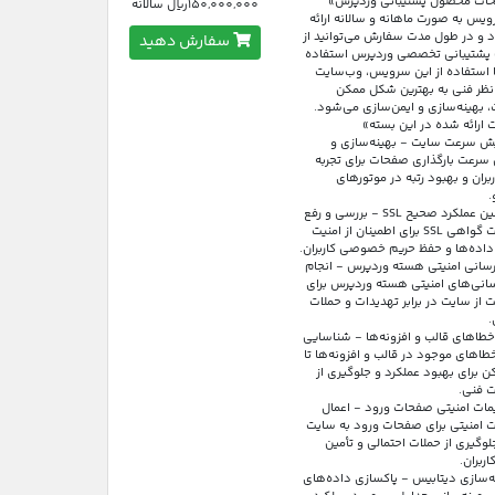
ات محصول پشتیبانی وردپرس»
150,000,000ریال سالانه
یس به صورت ماهانه و سالانه ارائه
 و در طول مدت سفارش می‌توانید از
سفارش دهید
پشتیبانی تخصصی وردپرس استفاده
ا استفاده از این سرویس، وب‌سایت
 نظر فنی به بهترین شکل ممکن
 بهینه‌سازی و ایمن‌سازی می‌شود.
 ارائه شده در این بسته»
یش سرعت سایت - بهینه‌سازی و
 سرعت بارگذاری صفحات برای تجربه
ربران و بهبود رتبه در موتورهای
✅ تضمین عملکرد صحیح SSL - بررسی و رفع
اشکالات گواهی SSL برای اطمینان از امنیت
 داده‌ها و حفظ حریم خصوصی کاربران.
رسانی امنیتی هسته وردپرس - انجام
رسانی‌های امنیتی هسته وردپرس برای
از سایت در برابر تهدیدات و حملات
.
خطاهای قالب و افزونه‌ها - شناسایی
طاهای موجود در قالب و افزونه‌ها تا
 برای بهبود عملکرد و جلوگیری از
 فنی.
مات امنیتی صفحات ورود - اعمال
ت امنیتی برای صفحات ورود به سایت
گیری از حملات احتمالی و تأمین
اربران.
ه‌سازی دیتابیس - پاکسازی داده‌های