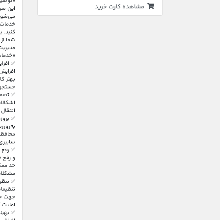
«توضیح
مشاهده کارت خرید
این سرو
می‌شود
خدمات 
کنید. ب
شما از
مدیریت،
«خدمات
✅ افزا
افزایش
بهتر کا
جستجو.
انتقال
✅ بروز
به‌روز
محافظت 
سایبری
✅ رفع 
و رفع خ
حد ممکن
مشکلات
✅ تنظی
تنظیما
جهت جلو
امنیت ک
✅ بهین